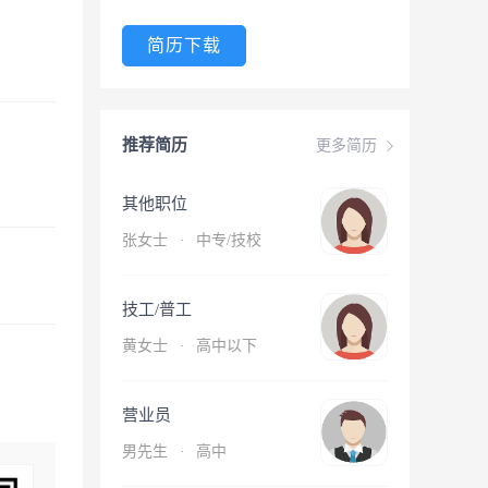
简历下载
推荐简历
更多简历
其他职位
张女士
·
中专/技校
技工/普工
黄女士
·
高中以下
营业员
男先生
·
高中