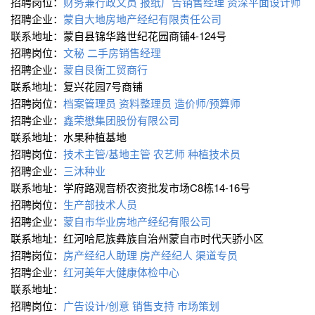
招聘岗位：
财务兼行政文员
报纸广告销售经理
资深平面设计师
招聘企业：
蒙自大地房地产经纪有限责任公司
联系地址：蒙自县锦华路世纪花园商铺4-124号
招聘岗位：
文秘
二手房销售经理
招聘企业：
蒙自艮衡工贸商行
联系地址：复兴花园7号商铺
招聘岗位：
档案管理员
资料整理员
造价师/预算师
招聘企业：
鑫荣懋集团股份有限公司
联系地址：水果种植基地
招聘岗位：
技术主管/基地主管
农艺师
种植技术员
招聘企业：
三沐种业
联系地址：学府路观音桥农资批发市场C8栋14-16号
招聘岗位：
生产部技术人员
招聘企业：
蒙自市华业房地产经纪有限公司
联系地址：红河哈尼族彝族自治州蒙自市时代天骄小区
招聘岗位：
房产经纪人助理
房产经纪人
渠道专员
招聘企业：
红河美年大健康体检中心
联系地址：
招聘岗位：
广告设计/创意
销售支持
市场策划